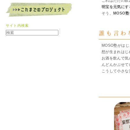
これはただの飲
明宝を元気にす
そう、
MOSO塾
サイト内検索
誰も言わ
MOSO塾がは
想が生まれはじ
お酒を飲んで気
んどんかぶせて
こうして小さな