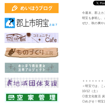
今週末、郡上カ
明宝も参戦し、
ぜひ、秋の爽や
＋＋＋＋＋＋＋
＜明宝では、こ
10/12（土）
◎昔文化復活 
◎めざせ！明宝