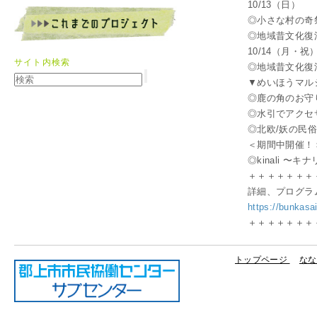
10/13（日）
◎小さな村の奇
◎地域昔文化復
10/14（月・祝
サイト内検索
◎地域昔文化復
▼めいほうマル
◎鹿の角のお守
◎水引でアクセ
◎北欧/妖の民
＜期間中開催！
◎kinali 
＋＋＋＋＋＋＋
詳細、プログラ
https://bunkasa
＋＋＋＋＋＋＋
トップページ
なな