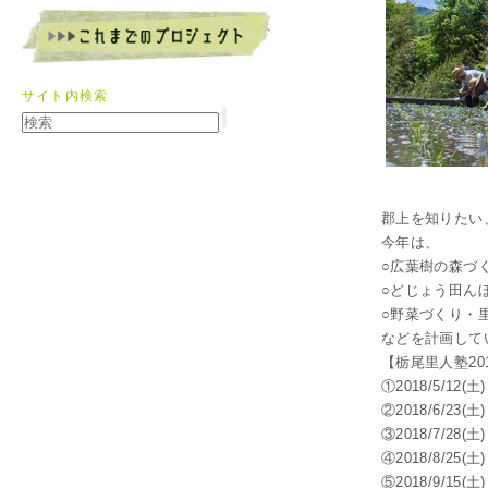
サイト内検索
郡上を知りたい
今年は、
○広葉樹の森づ
○どじょう田ん
○野菜づくり・
などを計画して
【栃尾里人塾20
①2018/5/12(土)
②2018/6/23(土) 
③2018/7/28(土) 
④2018/8/25(土) 
⑤2018/9/15(土)