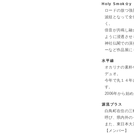
Holy Smok☆y
ロードの放つ強
波紋となって全
く。
倍音が共鳴し融
ように浸透させ
神社仏閣での演
ーなど作品展に
水平線
オカリナの素朴
デュオ。
今年で丸１４年
す。
2006年から
源流ブラス
白鳥町在住の三
呼び、県内外の
また、東日本大
【メンバー】