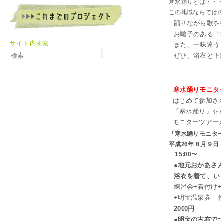
寒水踊りとは・・
この地域ならでは
踊りながら歌を
お囃子のある「
サイト内検索
また、一味違う
ぜひ、浴衣と下
寒水踊りモニタ
はじめて参加さ
「寒水踊り」を
モニターツアー
「寒水踊りモニタ
平成26年８月９日
15:00〜
●
地元おかあさ
浴衣を着て、い
練習会+着付け
+明宝温泉券 
2000円
●明宝の古布で