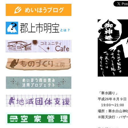
「寒水踊り」
平成26年８月９日
19:00〜21:00
場所：寒水白山神
※雨天決行・バザ